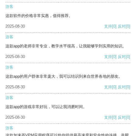
游客
这款软件的价格非常实惠，值得推荐。
2025-08-30
支持
[0]
反对
[0]
游客
这款app的老师非常专业，教学水平很高，让我能够学到实用的知识。
2025-08-30
支持
[0]
反对
[0]
游客
这款app的用户群体非常庞大，我可以结识到来自世界各地的朋友。
2025-08-30
支持
[0]
反对
[0]
游客
这款app的游戏非常好玩，可以让我消磨时间。
2025-08-30
支持
[0]
反对
[0]
游客
这款加速器VPM应用程序可以给你提供最高速度和安全性的连接，并帮