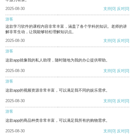
2025-08-30
支持
[0]
反对
[0]
游客
这款学习软件的课程内容非常丰富，涵盖了各个学科的知识。老师的讲
解非常生动，让我能够轻松理解知识点。
2025-08-30
支持
[0]
反对
[0]
游客
这款app就像我的私人助理，随时随地为我的办公提供帮助。
2025-08-30
支持
[0]
反对
[0]
游客
这款app的视频资源非常丰富，可以满足我不同的娱乐需求。
2025-08-30
支持
[0]
反对
[0]
游客
这款app的商品种类非常丰富，可以满足我所有的购物需求。
2025-08-30
支持
[0]
反对
[0]