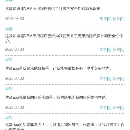
这款加速器VPM应用程序提供了顶级的安全性和隐私保护。
2025-08-30
支持
[0]
反对
[0]
游客
这款加速器VPM应用程序已经为我们带来了无限的隐私保护和安全性保
护。
2025-08-30
支持
[0]
反对
[0]
游客
这款app是我娱乐的好帮手，让我能够放松身心，享受美好时光。
2025-08-30
支持
[0]
反对
[0]
游客
这款app就像我的娱乐小助手，随时随地为我的娱乐提供帮助。
2025-08-30
支持
[0]
反对
[0]
游客
这款app的功能非常强大，可以满足我所有的工作需求，让我能够在工作
中游刃有余。